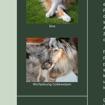
Sina
A
Wurfplanung Colliewelpen