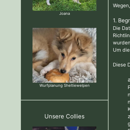
Wegen, 
Joana
1. Beg
Die Dat
Richtl
wurden.
Um dies
Diese 
Wurfplanung Sheltiewelpen
P
n
Unsere Collies
g