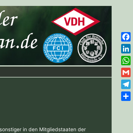
Face
Link
Wha
Gmai
Tele
Teile
onstiger in den Mitgliedstaaten der