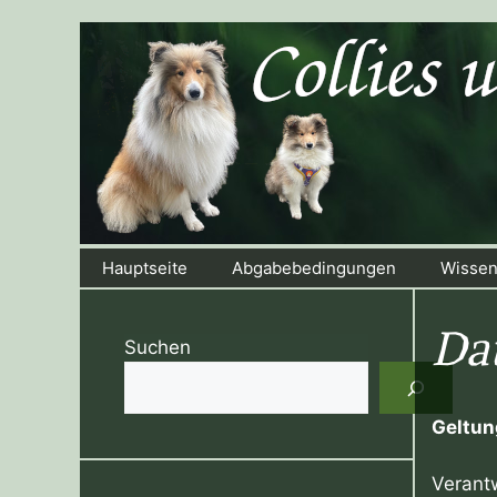
Zum
Inhalt
springen
Hauptseite
Abgabebedingungen
Wissen
Da
Suchen
Geltun
Verantw