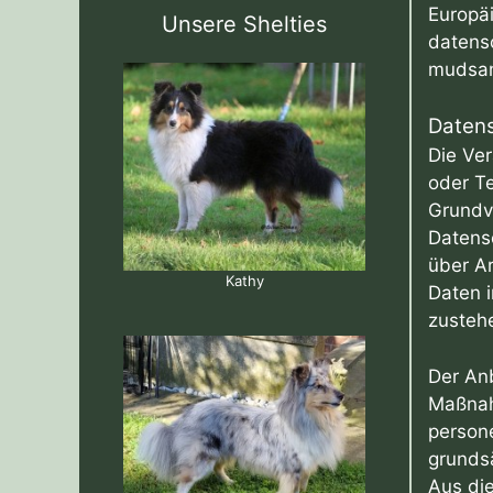
Europä
Unsere Shelties
datensc
mudsam
Datens
Die Ve
oder Te
Grundv
Datensc
über A
Kathy
Daten i
zusteh
Der Anb
Maßnah
person
grundsä
Aus die