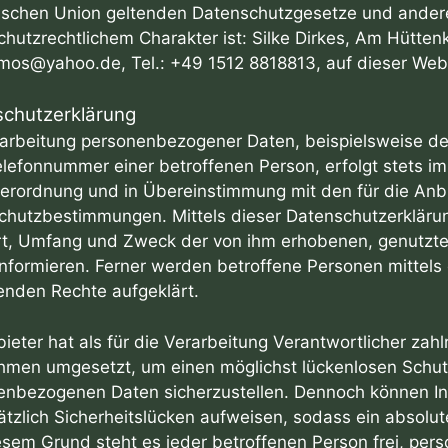
ischen Union geltenden Datenschutzgesetze und ander
hutzrechtlichem Charakter ist: Silke Dirkes, Am Hütten
os@yahoo.de, Tel.: +49 1512 8818813, auf dieser Websi
chutzerklärung
rarbeitung personenbezogener Daten, beispielsweise de
lefonnummer einer betroffenen Person, erfolgt stets im
erordnung und in Übereinstimmung mit den für die Anbi
hutzbestimmungen. Mittels dieser Datenschutzerklärung
rt, Umfang und Zweck der von ihm erhobenen, genutzt
nformieren. Ferner werden betroffene Personen mittels
enden Rechte aufgeklärt.
ieter hat als für die Verarbeitung Verantwortlicher zah
men umgesetzt, um einen möglichst lückenlosen Schutz 
enbezogenen Daten sicherzustellen. Dennoch können In
tzlich Sicherheitslücken aufweisen, sodass ein absolut
sem Grund steht es jeder betroffenen Person frei, per