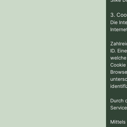
Silke 
3. Coo
Die Int
Intern
Zahlrei
ID. Ein
welche
Cookie 
Browse
untersc
identif
Durch d
Service
Mittels