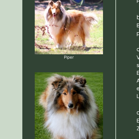
P
B
Piper
Z