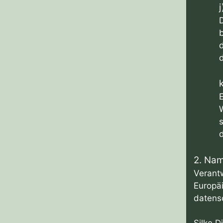
D
E
2. Nam
Verantw
Europä
datensc