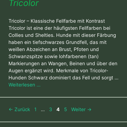
Tricolor
Tricolor – Klassische Fellfarbe mit Kontrast
Tricolor ist eine der häufigsten Fellfarben bei
Collies und Shelties. Hunde mit dieser Färbung
haben ein tiefschwarzes Grundfell, das mit
weißen Abzeichen an Brust, Pfoten und
Schwanzspitze sowie lohfarbenen (tan)
Markierungen an Wangen, Beinen und über den
Augen ergänzt wird. Merkmale von Tricolor-
Hunden Schwarz dominiert das Fell und sorgt …
Weiterlesen …
Seite
Seite
Seite
Seite
←
Zurück
1
…
3
4
5
Weiter
→