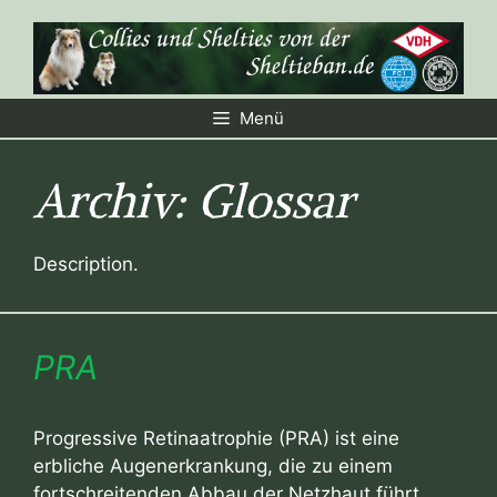
Zum
Inhalt
springen
Menü
Archiv:
Glossar
Description.
PRA
Progressive Retinaatrophie (PRA) ist eine
erbliche Augenerkrankung, die zu einem
fortschreitenden Abbau der Netzhaut führt.