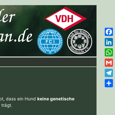
Face
Link
Wha
Gmai
Tele
Teile
bt, dass ein Hund
keine genetische
trägt.