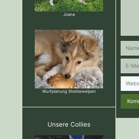
Joana
Name
E-
Mail-
Adress
Websit
Wurfplanung Sheltiewelpen
Unsere Collies