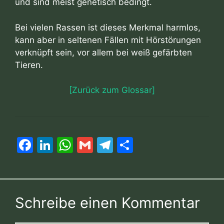
und sind meist genetisch bedingt.
Bei vielen Rassen ist dieses Merkmal harmlos,
kann aber in seltenen Fällen mit Hörstörungen
verknüpft sein, vor allem bei weiß gefärbten
Tieren.
[Zurück zum Glossar]
F
Li
W
G
T
T
a
n
h
m
el
ei
c
k
at
ai
e
le
e
e
s
l
gr
n
Schreibe einen Kommentar
b
dI
A
a