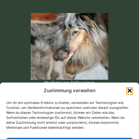
Wurfplanung Colliewelpen
Zustimmung verwalten
Um dir ein optimales Erlebnis zu bieten, verwenden wir Technologien wie
Cookies, um Geräteinformationen zu speichern und/oder darauf zuzugreifen.
Unsere Bewertungen bei Google...
Wenn du diesen Technologien zustimmst, können wir Daten wie das
Surfverhalten oder eindeutige IDs auf dieser Website verarbeiten. Wenn du
deine Zustimmung nicht erteilst oder zurückziehst, können bestimmte
Merkmale und Funktionen beeinträchtigt werden.