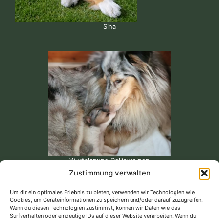
Sina
Wurfplanung Colliewelpen
Zustimmung verwalten
Um dir ein optimales Erlebnis zu bieten, verwenden wir Technologien wie
Cookies, um Geräteinformationen zu speichern und/oder darauf zuzugreifen.
Unsere Bewertungen bei Google...
Wenn du diesen Technologien zustimmst, können wir Daten wie das
Surfverhalten oder eindeutige IDs auf dieser Website verarbeiten. Wenn du