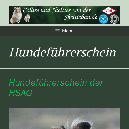
Zum
Inhalt
springen
Menü
Hundeführerschein
Hundeführerschein der
HSAG