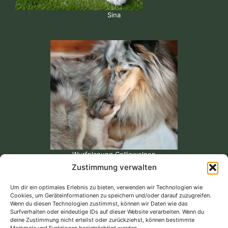
Sina
Wurfplanung Colliewelpen
Zustimmung verwalten
Um dir ein optimales Erlebnis zu bieten, verwenden wir Technologien wie
Cookies, um Geräteinformationen zu speichern und/oder darauf zuzugreifen.
Unsere Bewertungen bei Google...
Wenn du diesen Technologien zustimmst, können wir Daten wie das
Surfverhalten oder eindeutige IDs auf dieser Website verarbeiten. Wenn du
deine Zustimmung nicht erteilst oder zurückziehst, können bestimmte