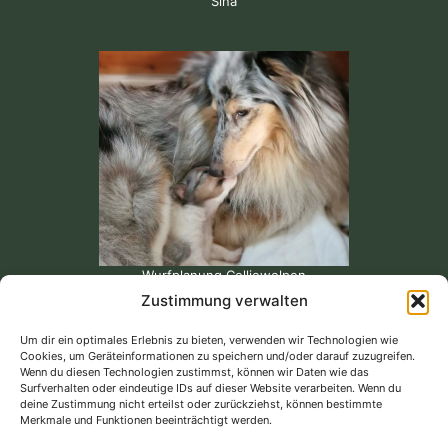
Sina
Wurfplanung Colliewelpen
Zustimmung verwalten
Um dir ein optimales Erlebnis zu bieten, verwenden wir Technologien wie
Cookies, um Geräteinformationen zu speichern und/oder darauf zuzugreifen.
Unsere Bewertungen bei Google...
Wenn du diesen Technologien zustimmst, können wir Daten wie das
Surfverhalten oder eindeutige IDs auf dieser Website verarbeiten. Wenn du
deine Zustimmung nicht erteilst oder zurückziehst, können bestimmte
Merkmale und Funktionen beeinträchtigt werden.